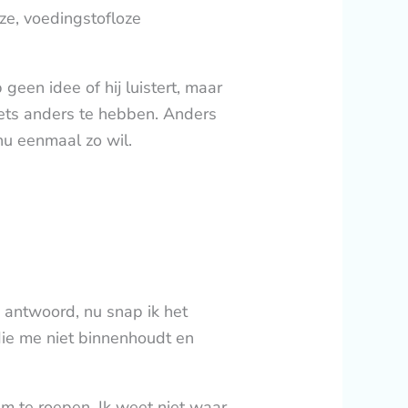
ze, voedingstofloze
geen idee of hij luistert, maar
s iets anders te hebben. Anders
nu eenmaal zo wil.
n antwoord, nu snap ik het
 die me niet binnenhoudt en
m te roepen. Ik weet niet waar