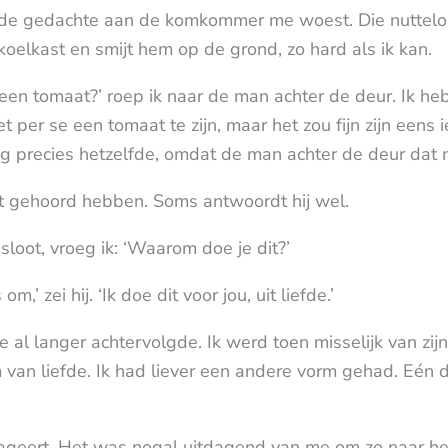
t de gedachte aan de komkommer me woest. Die nuttelo
oelkast en smijt hem op de grond, zo hard als ik kan.
en tomaat?’ roep ik naar de man achter de deur. Ik heb 
et per se een tomaat te zijn, maar het zou fijn zijn een
ag precies hetzelfde, omdat de man achter de deur dat 
 niet gehoord hebben. Soms antwoordt hij wel.
sloot, vroeg ik: ‘Waarom doe je dit?’
,’ zei hij. ‘Ik doe dit voor jou, uit liefde.’
e al langer achtervolgde. Ik werd toen misselijk van zij
vorm van liefde. Ik had liever een andere vorm gehad. Eén
reageert. Het was nogal uitdagend van me om zo naar he