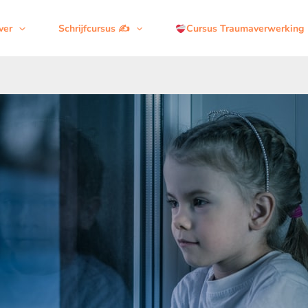
ver
Schrijfcursus ✍️
Cursus Traumaverwerking