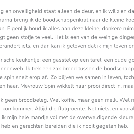
 en onveiligheid staat alleen de deur, en ik wil zien dat 
aarna breng ik de boodschappenkrat naar de kleine koe
n. Eigenlijk houd ik alles aan deze kleine, donkere ruimt
 ligt geen stofje te veel. Het is een van de weinige din
erandert iets, en dan kan ik geloven dat ik mijn leven o
orische keukentje: een gasstel op een tafel, een oude 
innenweb. Ik trek een zak brood tussen de boodschappen
 spin snelt erop af. ‘Zo blijven we samen in leven, toc
n haar. Mevrouw Spin wikkelt haar prooi direct in, maar 
ik geen broodbeleg. Wel koffie, maar geen melk. Wel
mkommer. Altijd die flutgroente. Net niets, en vooral 
 ik mijn hele mandje vol met de overweldigende kleuren 
in heb en gerechten bereiden die ik nooit gegeten heb.