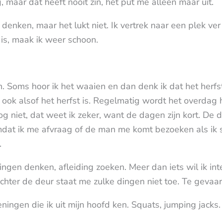
g, maar dat heeft nooit zin, het put me alleen maar uit.
enken, maar het lukt niet. Ik vertrek naar een plek ve
j is, maak ik weer schoon.
n. Soms hoor ik het waaien en dan denk ik dat het herfs
t ook alsof het herfst is. Regelmatig wordt het overdag 
og niet, dat weet ik zeker, want de dagen zijn kort. De 
mdat ik me afvraag of de man me komt bezoeken als ik 
.
gen denken, afleiding zoeken. Meer dan iets wil ik inter
ter de deur staat me zulke dingen niet toe. Te gevaarlij
eningen die ik uit mijn hoofd ken. Squats, jumping jacks