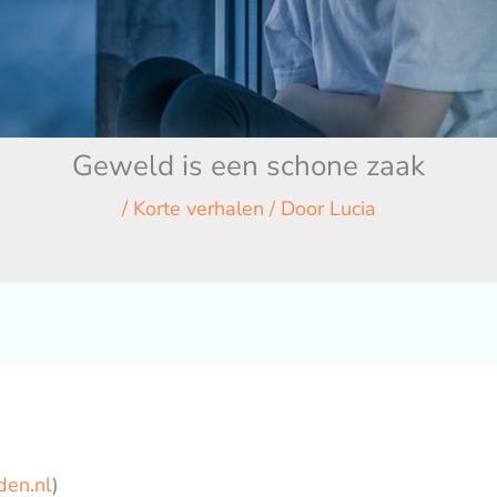
Geweld is een schone zaak
/
Korte verhalen
/ Door
Lucia
den.nl
)