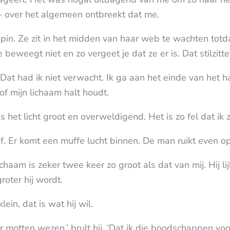
– over het algemeen ontbreekt dat me.
in. Ze zit in het midden van haar web te wachten totdat
e beweegt niet en zo vergeet je dat ze er is. Dat stilzitt
at had ik niet verwacht. Ik ga aan het einde van het ha
of mijn lichaam halt houdt.
 is het licht groot en overweldigend. Het is zo fel dat ik z
ijf. Er komt een muffe lucht binnen. De man ruikt even o
 lichaam is zeker twee keer zo groot als dat van mij. Hij 
groter hij wordt.
ein, dat is wat hij wil.
otten wezen,’ brult hij. ‘Dat ik die boodschappen voor