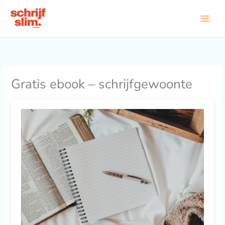
Ga
naar
de
inhoud
Gratis ebook – schrijfgewoonte