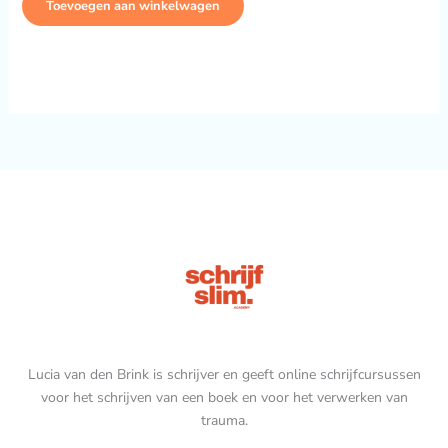
Gewaardee
10
Toevoegen aan winkelwagen
rd
4.50
op
5
gebaseer
d op
klant
waardering
en
Lucia van den Brink is schrijver en geeft online schrijfcursussen
voor het schrijven van een boek en voor het verwerken van
trauma.