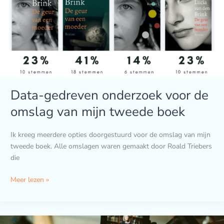
de
omslag
van
mijn
tweede
boek
Data-gedreven onderzoek voor de
omslag van mijn tweede boek
Ik kreeg meerdere opties doorgestuurd voor de omslag van mijn
tweede boek. Alle omslagen waren gemaakt door Roald Triebers
die
Meer lezen »
Hoe