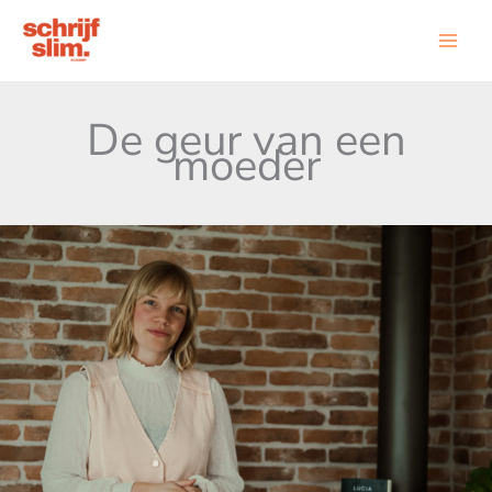
Ga
naar
de
inhoud
De geur van een
moeder
Leesclubvragen
De
geur
van
een
moeder