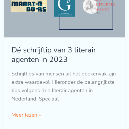
literair
agenten
in
2023
Dé schrijftip van 3 literair
agenten in 2023
Schrijftips van mensen uit het boekenvak zijn
extra waardevol. Hieronder de belangrijkste
tips volgens drie literair agenten in
Nederland. Speciaal
Meer lezen »