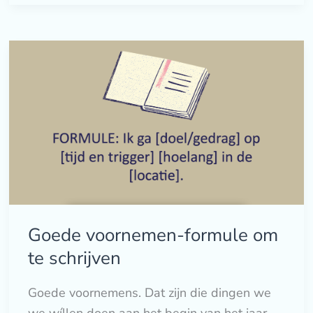
Goede
voornemen-
formule
om
te
schrijven
Goede voornemen-formule om
te schrijven
Goede voornemens. Dat zijn die dingen we
we wíllen doen aan het begin van het jaar,