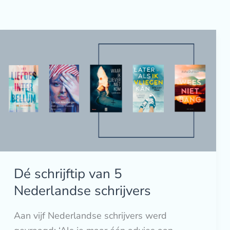
Dé
schrijftip
van
5
Nederlandse
schrijvers
Dé schrijftip van 5
Nederlandse schrijvers
Aan vijf Nederlandse schrijvers werd