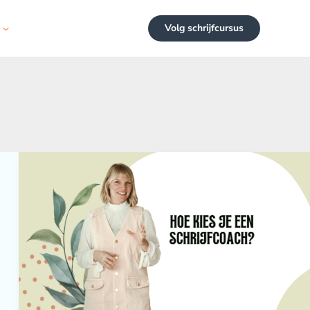
Volg schrijfcursus
Hoe
kies
je
een
schrijfcoach
in
2023?