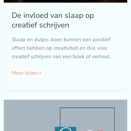
De invloed van slaap op
creatief schrijven
Slaap en dutjes doen kunnen een positief
effect hebben op creativiteit en dus voor
creatief schrijven van een boek of verhaal.
Meer lezen »
Dé
schrijftip
van
3