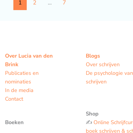
1
2
…
7
Over Lucia van den
Blogs
Brink
Over schrijven
Publicaties en
De psychologie van
nominaties
schrijven
In de media
Contact
Shop
Boeken
✍️
Online Schrijfcur
boek schrijven & sch