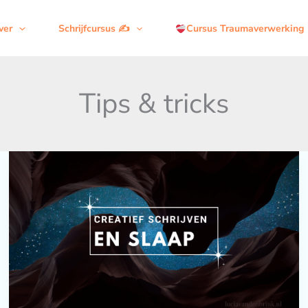
ver
Schrijfcursus ✍️
Cursus Traumaverwerking
Tips & tricks
De
invloed
van
slaap
op
creatief
schrijven