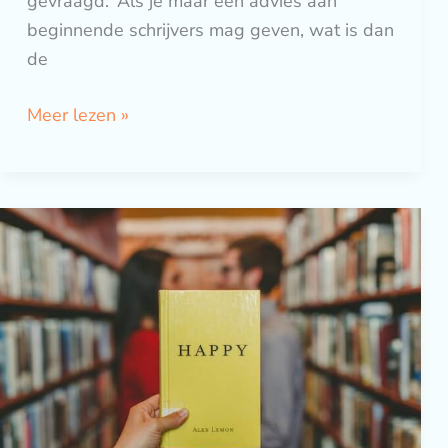
gevraagd: ‘Als je maar één advies aan
beginnende schrijvers mag geven, wat is dan
de
Meer lezen »
4
opties
‘Show,
don’t
tell’
voor
je
verhaal