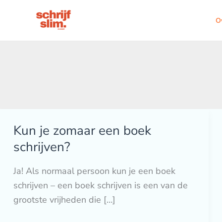
Ga
naar
O
de
inhoud
Kun je zomaar een boek
Kun
je
schrijven?
zomaar
Ja! Als normaal persoon kun je een boek
een
schrijven – een boek schrijven is een van de
boek
grootste vrijheden die […]
schrijven?