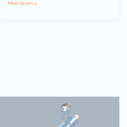
Meer lezen »
Hoe
schrijf
je
het