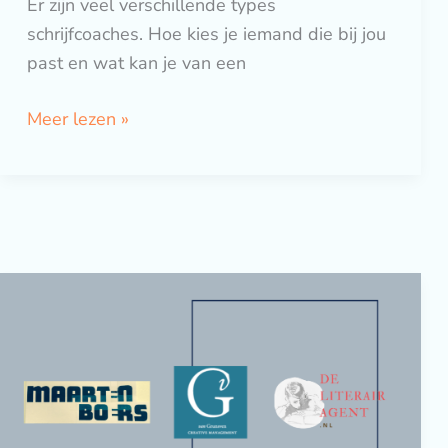
Er zijn veel verschillende types
schrijfcoaches. Hoe kies je iemand die bij jou
past en wat kan je van een
Meer lezen »
Dé
schrijftip
van
3
literair
agenten