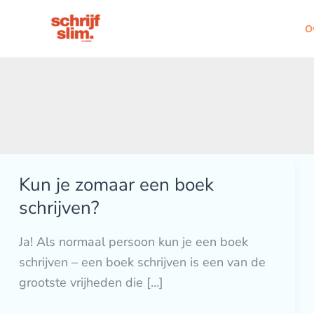
Ga
naar
O
de
inhoud
Kun je zomaar een boek
Kun
je
schrijven?
zomaar
Ja! Als normaal persoon kun je een boek
een
schrijven – een boek schrijven is een van de
boek
grootste vrijheden die […]
schrijven?