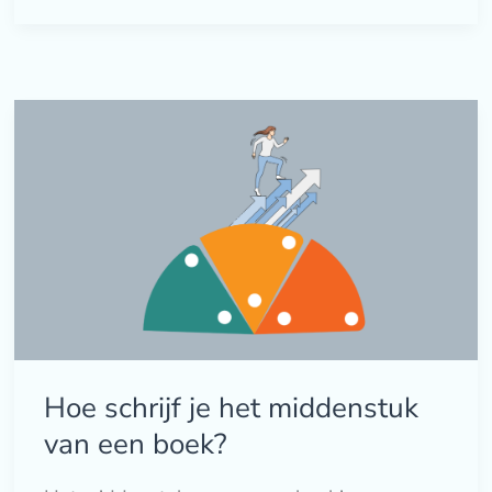
Hoe
schrijf
je
het
middenstuk
van
een
boek?
Hoe schrijf je het middenstuk
van een boek?