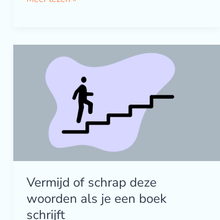
Vermijd
of
schrap
deze
woorden
als
je
een
boek
schrijft
Vermijd of schrap deze
woorden als je een boek
schrijft