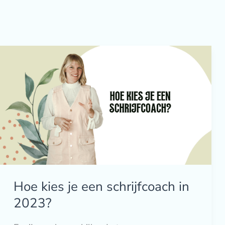
Hoe
kies
je
een
schrijfcoach
in
2023?
Hoe kies je een schrijfcoach in
2023?