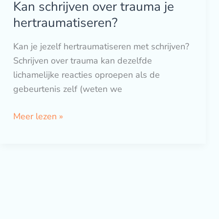
Kan schrijven over trauma je
Kan
schrijven
hertraumatiseren?
over
Kan je jezelf hertraumatiseren met schrijven?
trauma
Schrijven over trauma kan dezelfde
je
lichamelijke reacties oproepen als de
hertraumatiseren?
gebeurtenis zelf (weten we
Meer lezen »