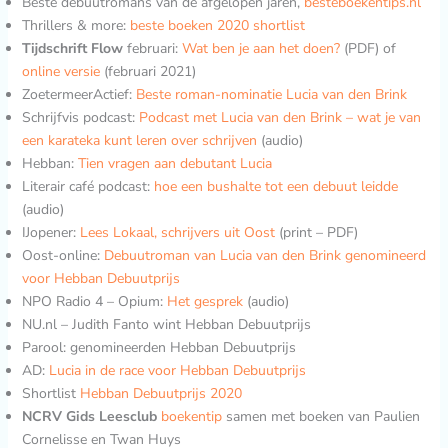
Beste debuutromans van de afgelopen jaren,
besteboekentips.nl
Thrillers & more:
beste boeken 2020 shortlist
Tijdschrift Flow
februari:
Wat ben je aan het doen?
(PDF) of
online versie
(februari 2021)
ZoetermeerActief:
Beste roman-nominatie Lucia van den Brink
Schrijfvis podcast:
Podcast met Lucia van den Brink – wat je van
een karateka kunt leren over schrijven
(audio)
Hebban:
Tien vragen aan debutant Lucia
Literair café podcast:
hoe een bushalte tot een debuut leidde
(audio)
IJopener:
Lees Lokaal, schrijvers uit Oost
(print – PDF)
Oost-online:
Debuutroman van Lucia van den Brink genomineerd
voor Hebban Debuutprijs
NPO Radio 4 – Opium:
Het
gesprek
(audio)
NU.nl – Judith Fanto wint Hebban Debuutprijs
Parool: genomineerden Hebban Debuutprijs
AD:
Lucia in de race voor Hebban Debuutprijs
Shortlist
Hebban Debuutprijs 2020
NCRV Gids Leesclub
boekentip
samen met boeken van Paulien
Cornelisse en Twan Huys