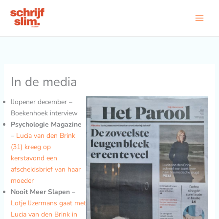
Ga
naar
de
inhoud
In de media
IJopener december –
Boekenhoek interview
Psychologie Magazine
–
Lucia van den Brink
(31) kreeg op
kerstavond een
afscheidsbrief van haar
moeder
Nooit Meer Slapen
–
Lotje IJzermans gaat met
Lucia van den Brink in