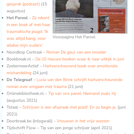
gesprek (podcast)
(15
augustus)
Het Parool
–
Zij rekent
in een boek af met haar
traumatische jeugd: ‘Ik
Voorpagina Het Parool
was altijd bang, voor
allebei mijn ouders’
Noordkop Centraal –
Roman De geur van een moeder
Bookbreak.nl –
De 10 nieuwe boeken waar ik naar uitkijk in juni
ZoetermeerActief –
Hartverscheurend boek over emotionele
mishandeling
(24 juni)
De
Telegraaf
–
Lucia van den Brink schrijft hartverscheurende
roman over omgaan met trauma
(21 juni)
Onlinebibliotheek.nl –
Tip van ons panel: Niemand zoals hij
(augustus 2021)
Totaal –
Schrijven is een afspraak met jezelf. En zo begin je.
(juni
2021)
Doorbraak.be (inlogwall) –
Vrouwen in het vrije westen
Tijdschrift Flow – Tip van een jonge schrijver (april 2021)