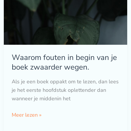
Waarom fouten in begin van je
boek zwaarder wegen.
Als je een boek oppakt om te lezen, dan lees
je het eerste hoofdstuk oplettender dan
wanneer je middenin het
Meer lezen »