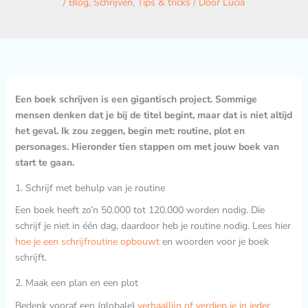
/
Blog
,
Schrijven
,
Tips & tricks
/ Door
Lucia
Een boek schrijven is een gigantisch project. Sommige
mensen denken dat je bij de titel begint, maar dat is niet altijd
het geval. Ik zou zeggen, begin met: routine, plot en
personages. Hieronder tien stappen om met jouw boek van
start te gaan.
1. Schrijf met behulp van je routine
Een boek heeft zo’n 50.000 tot 120.000 worden nodig. Die
schrijf je niet in één dag, daardoor heb je routine nodig. Lees hier
hoe je een schrijfroutine opbouwt
en woorden voor je boek
schrijft.
2. Maak een plan en een plot
Bedenk vooraf een (globale)
verhaallijn of verdiep je in ieder