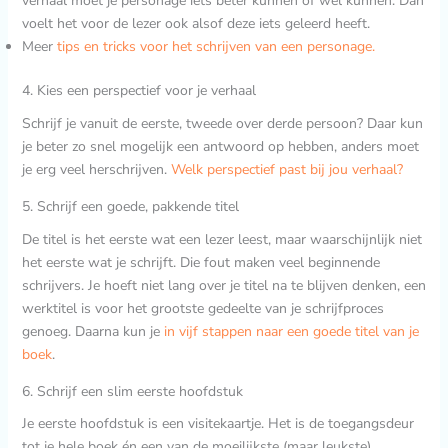
verhaal moet je personage iets beter kunnen of wél kunnen. Dan
voelt het voor de lezer ook alsof deze iets geleerd heeft.
Meer
tips en tricks voor het schrijven van een personage.
4. Kies een perspectief voor je verhaal
Schrijf je vanuit de eerste, tweede over derde persoon? Daar kun
je beter zo snel mogelijk een antwoord op hebben, anders moet
je erg veel herschrijven.
Welk perspectief past bij jou verhaal?
5. Schrijf een goede, pakkende titel
De titel is het eerste wat een lezer leest, maar waarschijnlijk niet
het eerste wat je schrijft. Die fout maken veel beginnende
schrijvers. Je hoeft niet lang over je titel na te blijven denken, een
werktitel is voor het grootste gedeelte van je schrijfproces
genoeg. Daarna kun je
in vijf stappen naar een goede titel van je
boek
.
6. Schrijf een slim eerste hoofdstuk
Je eerste hoofdstuk is een visitekaartje. Het is de toegangsdeur
tot je hele boek én een van de moeilijkste (maar leukste)