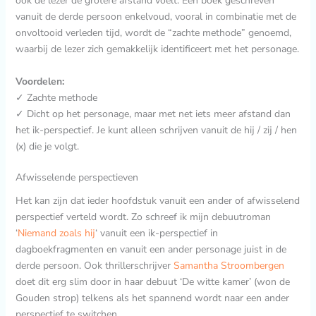
ook de lezer de grotere afstand voelt. Een boek geschreven
vanuit de derde persoon enkelvoud, vooral in combinatie met de
onvoltooid verleden tijd, wordt de “zachte methode” genoemd,
waarbij de lezer zich gemakkelijk identificeert met het personage.
Voordelen:
✓ Zachte methode
✓ Dicht op het personage, maar met net iets meer afstand dan
het ik-perspectief. Je kunt alleen schrijven vanuit de hij / zij / hen
(x) die je volgt.
Afwisselende perspectieven
Het kan zijn dat ieder hoofdstuk vanuit een ander of afwisselend
perspectief verteld wordt. Zo schreef ik mijn debuutroman
‘
Niemand zoals hij
‘ vanuit een ik-perspectief in
dagboekfragmenten en vanuit een ander personage juist in de
derde persoon. Ook thrillerschrijver
Samantha Stroombergen
doet dit erg slim door in haar debuut ‘De witte kamer’ (won de
Gouden strop) telkens als het spannend wordt naar een ander
perspectief te switchen.