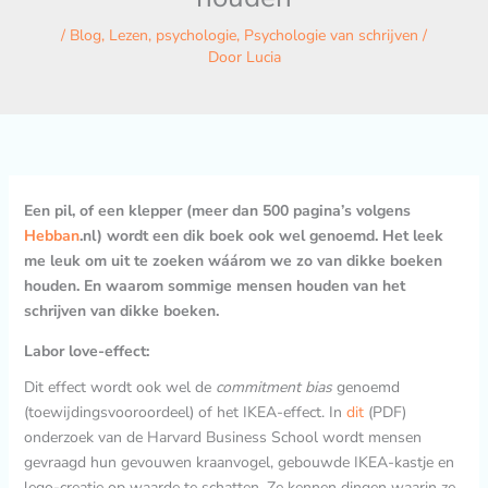
/
Blog
,
Lezen
,
psychologie
,
Psychologie van schrijven
/
Door
Lucia
Een pil, of een klepper (meer dan 500 pagina’s volgens
Hebban
.nl) wordt een dik boek ook wel genoemd. Het leek
me leuk om uit te zoeken wáárom we zo van dikke boeken
houden. En waarom sommige mensen houden van het
schrijven van dikke boeken.
Labor love-effect:
Dit effect wordt ook wel de
commitment bias
genoemd
(toewijdingsvooroordeel) of het IKEA-effect. In
dit
(PDF)
onderzoek van de Harvard Business School wordt mensen
gevraagd hun gevouwen kraanvogel, gebouwde IKEA-kastje en
lego-creatie op waarde te schatten. Ze kennen dingen waarin ze