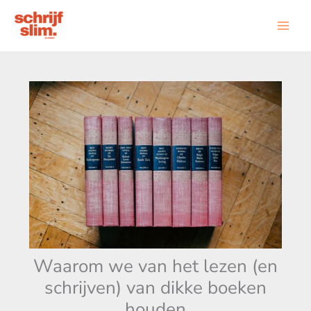
Ga
naar
de
inhoud
Waarom we van het lezen (en
schrijven) van dikke boeken
houden