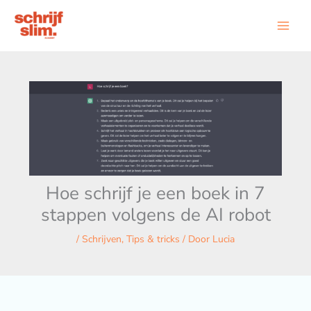
Ga
naar
de
inhoud
Hoe schrijf je een boek in 7
stappen volgens de AI robot
/
Schrijven
,
Tips & tricks
/ Door
Lucia