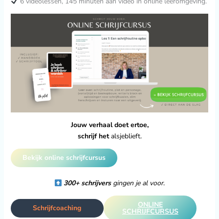
6 videolessen, 145 minuten aan video in online leeromgeving.
Jouw verhaal doet ertoe,
schrijf het
alsjeblieft.
Bekijk online schrijfcursus
300+ schrijvers
gingen je al voor
.
ONLINE
Schrijfcoaching
SCHRIJFCURSUS