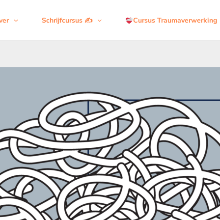
ver
Schrijfcursus ✍️
Cursus Traumaverwerking