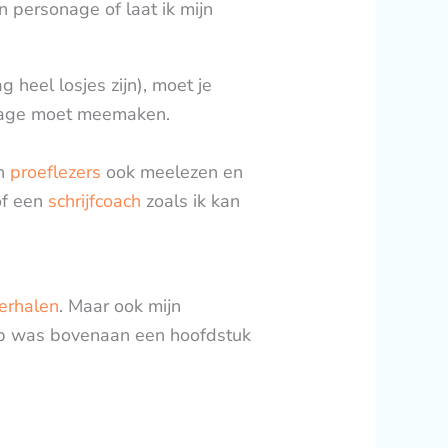
n personage of laat ik mijn
heel losjes zijn), moet je
sonage moet meemaken.
en
proeflezers
ook meelezen en
of een
schrijfcoach
zoals ik kan
erhalen
. Maar ook mijn
ielp was bovenaan een hoofdstuk