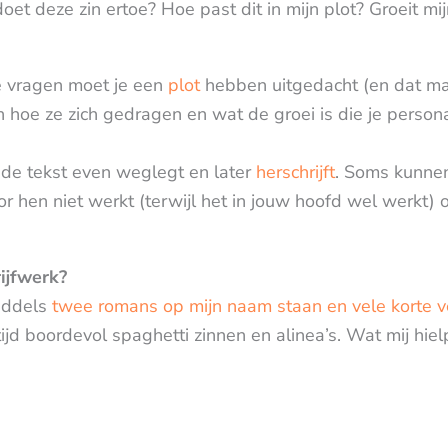
et deze zin ertoe? Hoe past dit in mijn plot? Groeit mij
 vragen moet je een
plot
hebben uitgedacht (en dat mag 
n hoe ze zich gedragen en wat de groei is die je per
e de tekst even weglegt en later
herschrijft
. Soms kunn
r hen niet werkt (terwijl het in jouw hoofd wel werkt) 
ijfwerk?
middels
twee romans op mijn naam staan en vele korte v
tijd boordevol spaghetti zinnen en alinea’s. Wat mij h