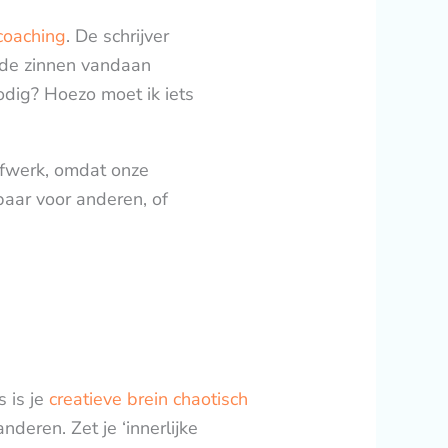
fcoaching
. De schrijver
r de zinnen vandaan
odig? Hoezo moet ik iets
rijfwerk, omdat onze
baar voor anderen, of
s is je
creatieve brein chaotisch
deren. Zet je ‘innerlijke