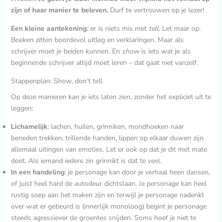
zijn of haar manier te beleven.
Durf te vertrouwen op je lezer!
Een kleine aantekening
: er is niets mis met
tell
. Let maar op.
Boeken zitten boordevol uitleg en verklaringen. Maar als
schrijver moet je beiden kunnen. En
show
is iets wat je als
beginnende schrijver altijd moet leren – dat gaat niet vanzelf.
Stappenplan: Show, don’t tell
Op deze manieren kan je iets laten zien, zonder het expliciet uit te
leggen:
Lichamelijk
: lachen, huilen, grinniken, mondhoeken naar
beneden trekken, trillende handen, lippen op elkaar duwen zijn
allemaal uitingen van emoties. Let er ook op dat je dit met mate
doet. Als iemand iedere zin grinnikt is dat te veel.
In een handeling
: je personage kan door je verhaal heen dansen,
of juist heel hard de autodeur dichtslaan. Je personage kan heel
rustig soep aan het maken zijn en terwijl je personage nadenkt
over wat er gebeurd is (innerlijk monoloog) begint je personage
steeds agressiever de groentes snijden. Soms hoef je niet te