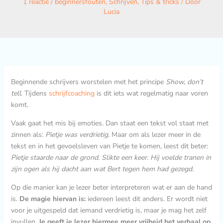
1 reactie
/
beginnersfouten
,
Schrijven
,
Tips & tricks
/ Door
Lucia
Beginnende schrijvers worstelen met het principe
Show, don’t
tell
. Tijdens
schrijfcoaching
is dit iets wat regelmatig naar voren
komt.
Vaak gaat het mis bij emoties. Dan staat een tekst vol staat met
zinnen als:
Pietje was verdrietig.
Maar om als lezer meer in de
tekst en in het gevoelsleven van Pietje te komen, leest dit beter:
Pietje staarde naar de grond. Slikte een keer. Hij voelde tranen in
zijn ogen als hij dacht aan wat Bert tegen hem had gezegd.
Op die manier kan je lezer beter interpreteren wat er aan de hand
is.
De magie hiervan is:
iedereen leest dit anders. Er wordt niet
voor je uitgespeld dat iemand verdrietig is, maar je mag het zelf
invullen.
Je geeft je lezer hiermee meer vrijheid het verhaal op