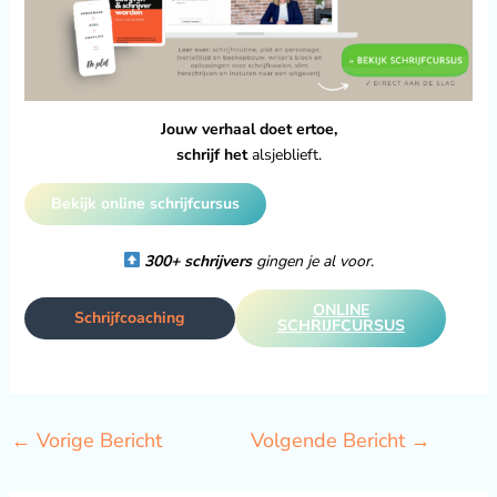
Jouw verhaal doet ertoe,
schrijf het
alsjeblieft.
Bekijk online schrijfcursus
300+ schrijvers
gingen je al voor
.
ONLINE
Schrijfcoaching
SCHRIJFCURSUS
←
Vorige Bericht
Volgende Bericht
→