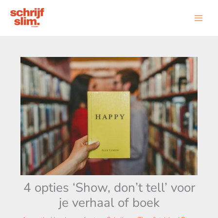
Ga
naar
de
inhoud
4 opties ‘Show, don’t tell’ voor
je verhaal of boek