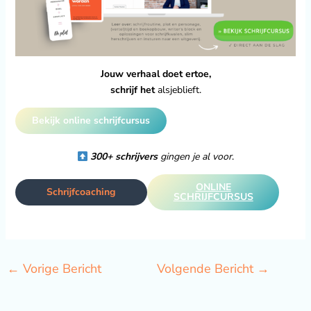
Jouw verhaal doet ertoe,
schrijf het
alsjeblieft.
Bekijk online schrijfcursus
300+ schrijvers
gingen je al voor
.
ONLINE
Schrijfcoaching
SCHRIJFCURSUS
←
Vorige Bericht
Volgende Bericht
→