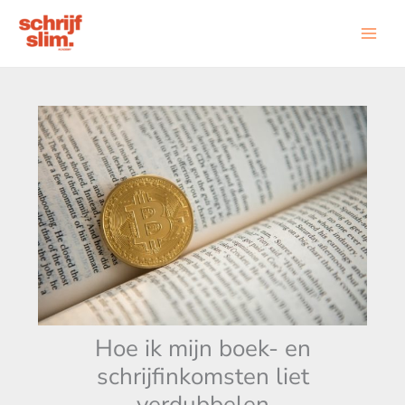
Ga
naar
de
inhoud
Hoe ik mijn boek- en
schrijfinkomsten liet
verdubbelen