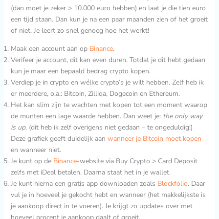
(dan moet je zeker > 10.000 euro hebben) en laat je die tien euro
een tijd staan. Dan kun je na een paar maanden zien of het groeit
of niet. Je leert zo snel genoeg hoe het werkt!
Maak een account aan op
Binance
.
Verifeer je account, dit kan even duren. Totdat je dit hebt gedaan
kun je maar een bepaald bedrag crypto kopen.
Verdiep je in crypto en wélke crypto’s je wilt hebben. Zelf heb ik
er meerdere, o.a.: Bitcoin, Zilliqa, Dogecoin en Ethereum.
Het kan slim zijn te wachten met kopen tot een moment waarop
de munten een lage waarde hebben. Dan weet je:
the only way
is up
. (dit heb ik zelf overigens niet gedaan – te ongeduldig!)
Deze grafiek geeft duidelijk aan
wanneer je Bitcoin moet kopen
en wanneer niet.
Je kunt op de
Binance
-website via Buy Crypto > Card Deposit
zelfs met iDeal betalen. Daarna staat het in je wallet.
Je kunt hierna een gratis app downloaden zoals
Blockfolio
. Daar
vul je in hoeveel je gekocht hebt en wanneer (het makkelijkste is
je aankoop direct in te voeren). Je krijgt zo updates over met
hoeveel procent je aankoop daalt of groeit.