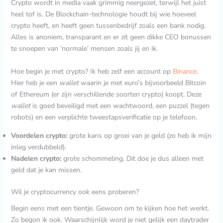
Crypto wordt in media vaak grimmig neergezet, terwijl het juist
heel tof is. De Blockchain-technologie houdt bij wie hoeveel
crypto heeft, en heeft geen tussenbedrijf zoals een bank nodig.
Alles is anoniem, transparant en er zit geen dikke CEO bonussen
te snoepen van ‘normale’ mensen zoals jij en ik.
Hoe begin je met crypto? Ik heb zelf een account op
Binance
.
Hier heb je een
wallet
waarin je met euro’s bijvoorbeeld Bitcoin
of Ethereum (er zijn verschillende soorten crypto) koopt. Deze
wallet
is goed beveiligd met een wachtwoord, een puzzel (tegen
robots) en een verplichte tweestapsverificatie op je telefoon.
Voordelen crypto:
grote kans op groei van je geld (zo heb ik mijn
inleg verdubbeld).
Nadelen crypto:
grote schommeling. Dit doe je dus alleen met
geld dat je kan missen.
Wil je cryptocurrency ook eens proberen?
Begin eens met een tientje. Gewoon om te kijken hoe het werkt.
Zo begon ik ook. Waarschijnlijk word je niet gelijk een daytrader