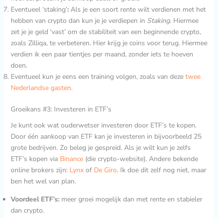
Eventueel ‘staking’
:
Als je een soort rente wilt verdienen met het
hebben van crypto dan kun je je verdiepen in
Staking
. Hiermee
zet je je geld ‘vast’ om de stabiliteit van een beginnende crypto,
zoals Zilliqa, te verbeteren. Hier krijg je coins voor terug. Hiermee
verdien ik een paar tientjes per maand, zonder iets te hoeven
doen.
Eventueel kun je eens een training volgen, zoals van deze
twee
Nederlandse gasten
.
Groeikans #3: Investeren in ETF’s
Je kunt ook wat ouderwetser investeren door ETF’s te kopen.
Door één aankoop van ETF kan je investeren in bijvoorbeeld 25
grote bedrijven. Zo beleg je gespreid. Als je wilt kun je zelfs
ETF’s kopen via
Binance
(die crypto-website). Andere bekende
online brokers zijn:
Lynx
of
De Giro
. Ik doe dit zelf nog niet, maar
ben het wel van plan.
Voordeel ETF’s:
meer groei mogelijk dan met rente en stabieler
dan crypto.