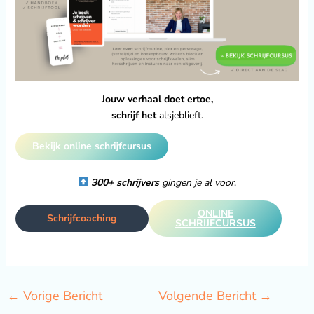
Jouw verhaal doet ertoe,
schrijf het
alsjeblieft.
Bekijk online schrijfcursus
300+ schrijvers
gingen je al voor
.
ONLINE
Schrijfcoaching
SCHRIJFCURSUS
←
Vorige Bericht
Volgende Bericht
→