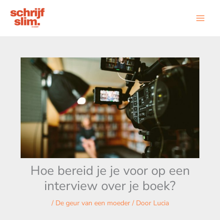
Ga
naar
de
inhoud
Hoe bereid je je voor op een
interview over je boek?
/
De geur van een moeder
/ Door
Lucia