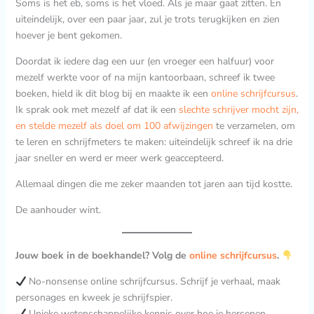
Soms is het eb, soms is het vloed. Als je maar gaat zitten. En
uiteindelijk, over een paar jaar, zul je trots terugkijken en zien
hoever je bent gekomen.
Doordat ik iedere dag een uur (en vroeger een halfuur) voor
mezelf werkte voor of na mijn kantoorbaan, schreef ik twee
boeken, hield ik dit blog bij en maakte ik een
online schrijfcursus
.
Ik sprak ook met mezelf af dat ik een
slechte schrijver mocht zijn,
en stelde mezelf als doel om 100 afwijzingen
te verzamelen, om
te leren en schrijfmeters te maken: uiteindelijk schreef ik na drie
jaar sneller en werd er meer werk geaccepteerd.
Allemaal dingen die me zeker maanden tot jaren aan tijd kostte.
De aanhouder wint.
Jouw boek in de boekhandel? Volg de
online schrijfcursus
.
No-nonsense online schrijfcursus. Schrijf je verhaal, maak
personages en kweek je schrijfspier.
Unieke wetenschappelijke kennis over hoe je hersenen