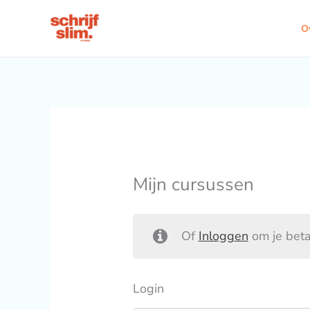
Ga
naar
O
de
inhoud
Mijn cursussen
Of
Inloggen
om je beta
Login