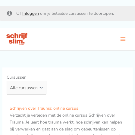
Ga
Of
Inloggen
om je betaalde cursussen te doorlopen.
naar
de
inhoud
Cursussen
O
H
o
u
Schrijven over Trauma: online cursus
r
i
Verzacht je verleden met de online cursus Schrijven over
s
d
p
i
Trauma. Je leert hoe trauma werkt, hoe schrijven kan helpen
r
g
o
e
bij verwerken en gaat aan de slag om gebeurtenissen op
n
p