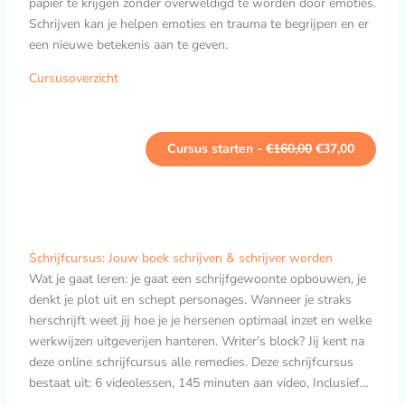
papier te krijgen zonder overweldigd te worden door emoties.
k
r
e
i
Schrijven kan je helpen emoties en trauma te begrijpen en er
l
j
een nieuwe betekenis aan te geven.
i
s
j
i
k
s
Cursusoverzicht
e
:
p
€
r
3
i
7
j
,
s
0
Cursus starten -
€
160,00
€
37,00
w
0
a
.
s
:
€
1
6
O
H
0
o
u
Schrijfcursus: Jouw boek schrijven & schrijver worden
,
r
i
0
Wat je gaat leren: je gaat een schrijfgewoonte opbouwen, je
s
d
0
p
i
.
denkt je plot uit en schept personages. Wanneer je straks
r
g
o
e
herschrijft weet jij hoe je je hersenen optimaal inzet en welke
n
p
werkwijzen uitgeverijen hanteren. Writer’s block? Jij kent na
k
r
e
i
deze online schrijfcursus alle remedies. Deze schrijfcursus
l
j
bestaat uit: 6 videolessen, 145 minuten aan video, Inclusief…
i
s
j
i