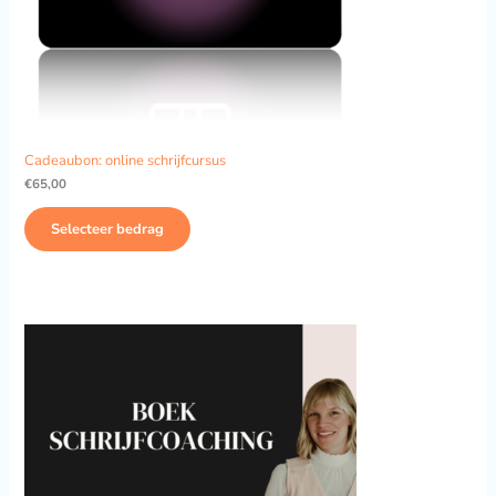
Cadeaubon: online schrijfcursus
€
65,00
Selecteer bedrag