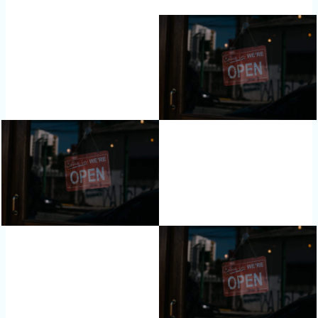
d op
klant
waardering
en